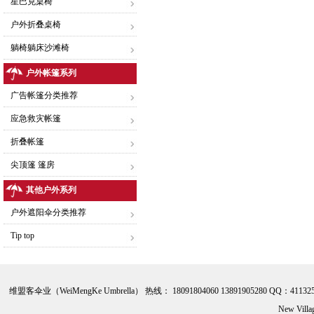
星巴克桌椅
户外折叠桌椅
躺椅躺床沙滩椅
户外帐篷系列
广告帐篷分类推荐
应急救灾帐篷
折叠帐篷
尖顶篷 篷房
其他户外系列
户外遮阳伞分类推荐
Tip top
维盟客伞业（WeiMengKe Umbrella） 热线： 18091804060 13891905280 QQ：41132
New Vill