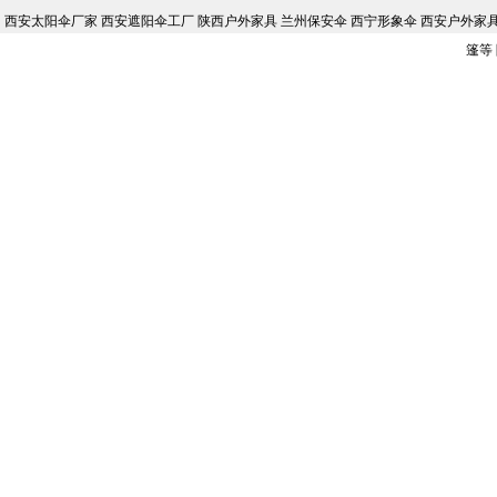
西安太阳伞厂家 西安遮阳伞工厂 陕西户外家具 兰州保安伞 西宁形象伞 西安户外家具批
篷等