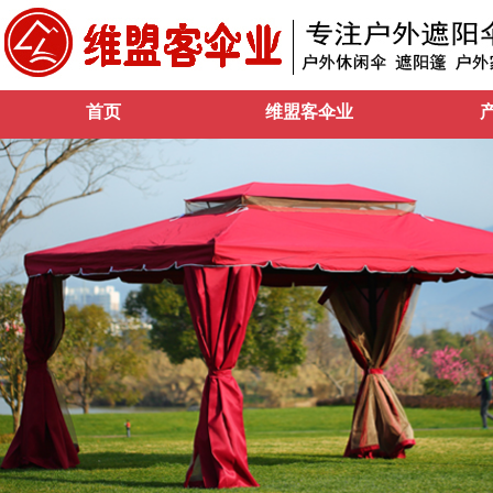
首页
维盟客伞业