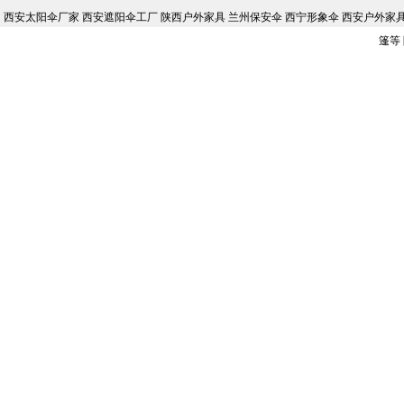
西安太阳伞厂家 西安遮阳伞工厂 陕西户外家具 兰州保安伞 西宁形象伞 西安户外家具批
篷等