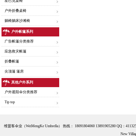
星巴克桌椅
户外折叠桌椅
躺椅躺床沙滩椅
户外帐篷系列
广告帐篷分类推荐
应急救灾帐篷
折叠帐篷
尖顶篷 篷房
其他户外系列
户外遮阳伞分类推荐
Tip top
维盟客伞业（WeiMengKe Umbrella） 热线： 18091804060 13891905280 QQ：41132
New Vill