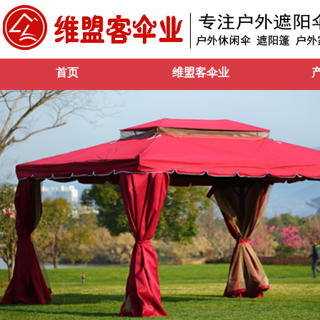
首页
维盟客伞业