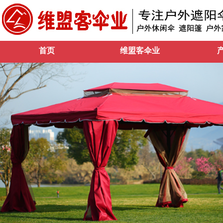
首页
维盟客伞业