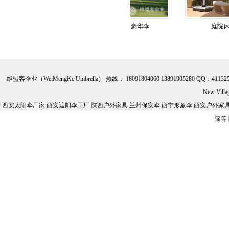
家具 庭院伞
休闲家具 豪华伞
庭院休闲家
维盟客伞业（WeiMengKe Umbrella） 热线： 18091804060 13891905280 QQ：41132
New Vill
西安太阳伞厂家 西安遮阳伞工厂 陕西户外家具 兰州保安伞 西宁形象伞 西安户外家具批
篷等