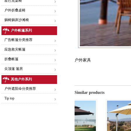
星巴克桌椅
户外折叠桌椅
躺椅躺床沙滩椅
户外帐篷系列
广告帐篷分类推荐
应急救灾帐篷
折叠帐篷
户外家具
尖顶篷 篷房
其他户外系列
户外遮阳伞分类推荐
Similar products
Tip top