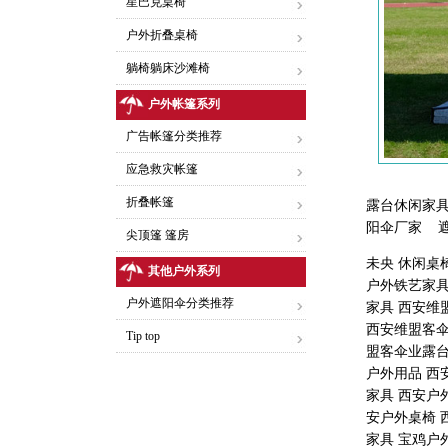
星巴克桌椅
户外折叠桌椅
躺椅躺床沙滩椅
户外帐篷系列
广告帐篷分类推荐
应急救灾帐篷
折叠帐篷
露台休闲家具
阳伞厂家 遮
尖顶篷 篷房
未央 休闲桌
其他户外系列
户外铁艺家具
户外遮阳伞分类推荐
家具 西安维
西安维盟客伞
Tip top
盟客伞业露台
户外用品 西
家具 西安户
安户外桌椅 
家具 宝鸡户