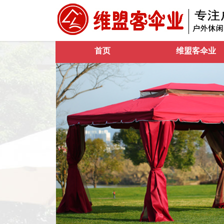
首页
维盟客伞业