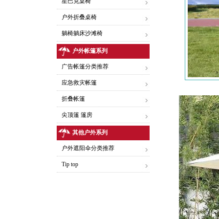
星巴克桌椅
户外折叠桌椅
躺椅躺床沙滩椅
户外帐篷系列
广告帐篷分类推荐
应急救灾帐篷
折叠帐篷
尖顶篷 篷房
其他户外系列
户外遮阳伞分类推荐
Tip top