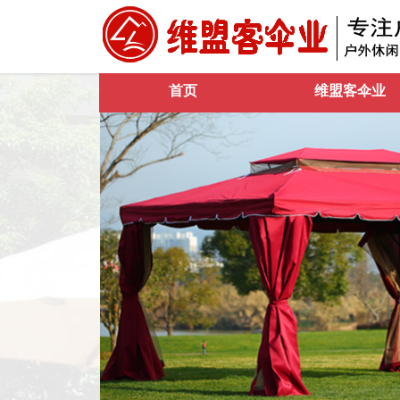
首页
维盟客伞业