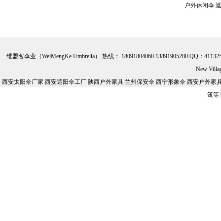
伞
户外遮阳伞 休闲伞
户外休闲伞 遮阳伞
维盟客伞业（WeiMengKe Umbrella） 热线： 18091804060 13891905280 QQ：41132
New Vill
西安太阳伞厂家 西安遮阳伞工厂 陕西户外家具 兰州保安伞 西宁形象伞 西安户外家具批
篷等
伞
户外遮阳伞 休闲伞
户外休闲伞 遮阳伞