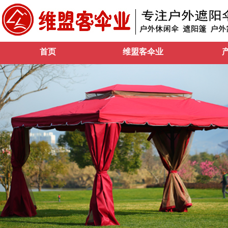
首页
维盟客伞业