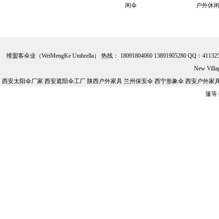
 遮阳伞
户外遮阳伞 休闲伞
户外休闲伞 
维盟客伞业（WeiMengKe Umbrella） 热线： 18091804060 13891905280 QQ：41132
New Vill
西安太阳伞厂家 西安遮阳伞工厂 陕西户外家具 兰州保安伞 西宁形象伞 西安户外家具批
篷等
 遮阳伞
户外遮阳伞 休闲伞
户外休闲伞 