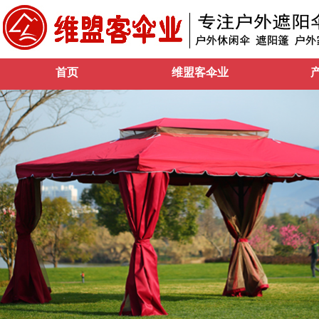
首页
维盟客伞业