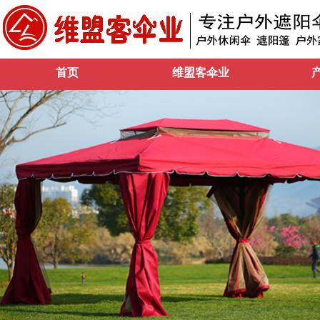
首页
维盟客伞业