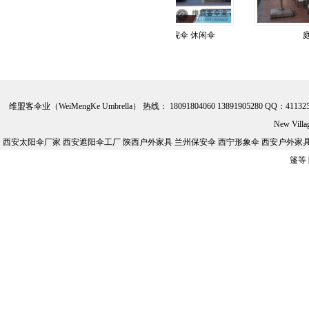
 休闲遮阳伞
遮阳伞 庭院伞 休闲伞
庭院
维盟客伞业（WeiMengKe Umbrella） 热线： 18091804060 13891905280 QQ：41132
New Vill
西安太阳伞厂家 西安遮阳伞工厂 陕西户外家具 兰州保安伞 西宁形象伞 西安户外家具批
篷等