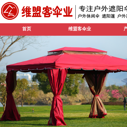
首页
维盟客伞业