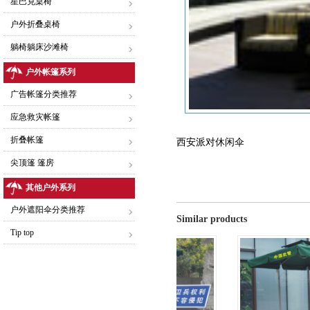
星巴克桌椅
户外折叠桌椅
躺椅躺床沙滩椅
户外帐篷系列
广告帐篷分类推荐
应急救灾帐篷
折叠帐篷
西安派对休闲伞
尖顶篷 篷房
其他户外系列
户外遮阳伞分类推荐
Similar products
Tip top