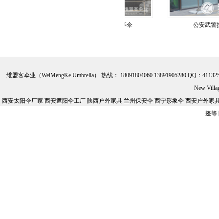
太阳伞
武警执勤岗亭伞
公安武警执勤
维盟客伞业（WeiMengKe Umbrella） 热线： 18091804060 13891905280 QQ：41132
New Vill
西安太阳伞厂家 西安遮阳伞工厂 陕西户外家具 兰州保安伞 西宁形象伞 西安户外家具批
篷等